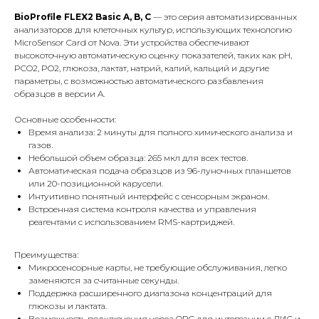
BioProfile FLEX2 Basic A, B, C
— это серия автоматизированных
анализаторов для клеточных культур, использующих технологию
MicroSensor Card от Nova. Эти устройства обеспечивают
высокоточную автоматическую оценку показателей, таких как pH,
PCO2, PO2, глюкоза, лактат, натрий, калий, кальций и другие
параметры, с возможностью автоматического разбавления
образцов в версии A.
Основные особенности:
Время анализа: 2 минуты для полного химического анализа и
газов.
Небольшой объем образца: 265 мкл для всех тестов.
Автоматическая подача образцов из 96-луночных планшетов
или 20-позиционной карусели.
Интуитивно понятный интерфейс с сенсорным экраном.
Встроенная система контроля качества и управления
реагентами с использованием RMS-картриджей.
Преимущества:
Микросенсорные карты, не требующие обслуживания, легко
заменяются за считанные секунды.
Поддержка расширенного диапазона концентраций для
глюкозы и лактата.
Возможность подключения через OPC для интеграции с ЛИС и