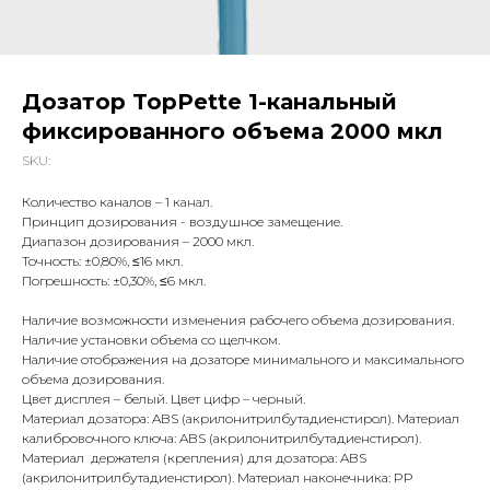
Дозатор TopPette 1-канальный
фиксированного объема 2000 мкл
SKU:
Количество каналов – 1 канал.
Принцип дозирования - воздушное замещение.
Диапазон дозирования – 2000 мкл.
Точность: ±0,80%, ≤16 мкл.
Погрешность: ±0,30%, ≤6 мкл.
Наличие возможности изменения рабочего объема дозирования.
Наличие установки объема со щелчком.
Наличие отображения на дозаторе минимального и максимального
объема дозирования.
Цвет дисплея – белый. Цвет цифр – черный.
Материал дозатора: ABS (акрилонитрилбутадиенстирол). Материал
калибровочного ключа: ABS (акрилонитрилбутадиенстирол).
Материал держателя (крепления) для дозатора: ABS
(акрилонитрилбутадиенстирол). Материал наконечника: PP