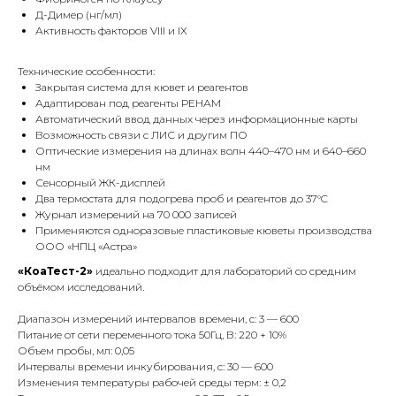
Д-Димер (нг/мл)
Активность факторов VIII и IX
Технические особенности:
Закрытая система для кювет и реагентов
Адаптирован под реагенты РЕНАМ
Автоматический ввод данных через информационные карты
Возможность связи с ЛИС и другим ПО
Оптические измерения на длинах волн 440–470 нм и 640–660
нм
Сенсорный ЖК-дисплей
Два термостата для подогрева проб и реагентов до 37°C
Журнал измерений на 70 000 записей
Применяются одноразовые пластиковые кюветы производства
ООО «НПЦ «Астра»
«КоаТест-2»
идеально подходит для лабораторий со средним
объёмом исследований.
Диапазон измерений интервалов времени, с: 3 — 600
Питание от сети переменного тока 50Гц, В: 220 + 10%
Объем пробы, мл: 0,05
Интервалы времени инкубирования, с: 30 — 600
Изменения температуры рабочей среды терм: ± 0,2