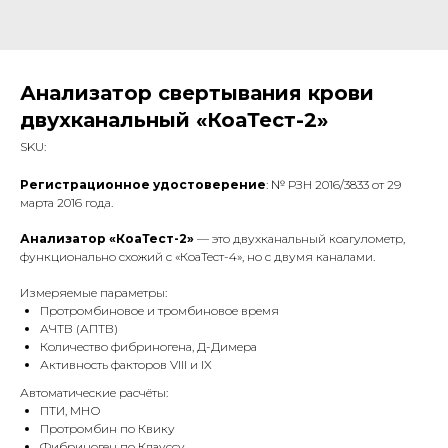
Анализатор свертывания крови
двухканальный «КоаТест-2»
SKU:
Регистрационное удостоверение
: № РЗН 2016/3833 от 29
марта 2016 года.
Анализатор «КоаТест-2»
— это двухканальный коагулометр,
функционально схожий с «КоаТест-4», но с двумя каналами.
Измеряемые параметры:
Протромбиновое и тромбиновое время
АЧТВ (АПТВ)
Количество фибриногена, Д-Димера
Активность факторов VIII и IX
Автоматические расчёты:
ПТИ, МНО
Протромбин по Квику
Фибриноген по Клауссу