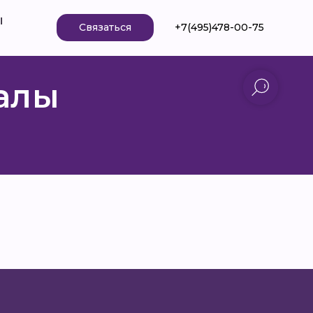
ы
Связаться
+7(495)478-00-75
алы